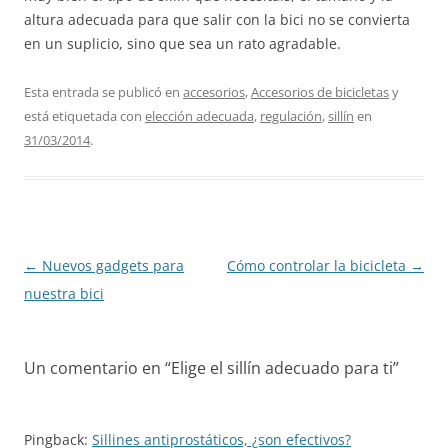
altura adecuada para que salir con la bici no se convierta
en un suplicio, sino que sea un rato agradable.
Esta entrada se publicó en
accesorios
,
Accesorios de bicicletas
y
está etiquetada con
elección adecuada
,
regulación
,
sillín
en
31/03/2014
.
Navegación
←
Nuevos gadgets para
Cómo controlar la bicicleta
→
de
nuestra bici
entradas
Un comentario en “
Elige el sillín adecuado para ti
”
Pingback:
Sillines antiprostáticos, ¿son efectivos?