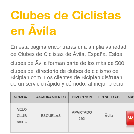
Clubes de Ciclistas
en Ãvila
En esta página encontrarás una amplia variedad
de Clubes de Ciclistas de Ãvila, España. Estos
clubes de Ãvila forman parte de los más de 500
clubes del directorio de clubes de ciclismo de
Biciplan.com. Los clientes de Biciplan disfrutan
de un servicio rápido y cómodo, al mejor precio.
NOMBRE
AGRUPAMIENTO
DIRECCIÓN
LOCALIDAD
MÁ
VELO
APARTADO
CLUB
ESCUELAS
Ãvila
Má
292
AVILA