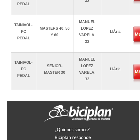
32
PEDAL
MANUEL
TAINIVOL-
MASTERS 40, 50
LOPEZ
PC
LlÃ­ria
Má
Y 60
VARELA,
PEDAL
32
MANUEL
TAINIVOL-
SENIOR-
LOPEZ
PC
LlÃ­ria
Má
MASTER 30
VARELA,
PEDAL
32
¿Quienes somos?
Biciplan responde