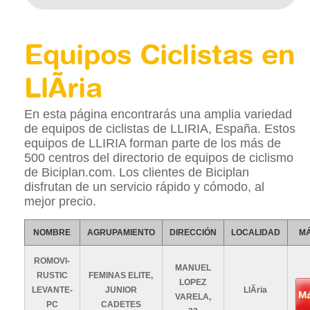
Equipos Ciclistas en
LlÃ­ria
En esta página encontrarás una amplia variedad
de equipos de ciclistas de LLIRIA, España. Estos
equipos de LLIRIA forman parte de los más de
500 centros del directorio de equipos de ciclismo
de Biciplan.com. Los clientes de Biciplan
disfrutan de un servicio rápido y cómodo, al
mejor precio.
NOMBRE
AGRUPAMIENTO
DIRECCIÓN
LOCALIDAD
MÁ
ROMOVI-
MANUEL
RUSTIC
FEMINAS ELITE,
LOPEZ
LEVANTE-
JUNIOR
LlÃ­ria
Má
VARELA,
PC
CADETES