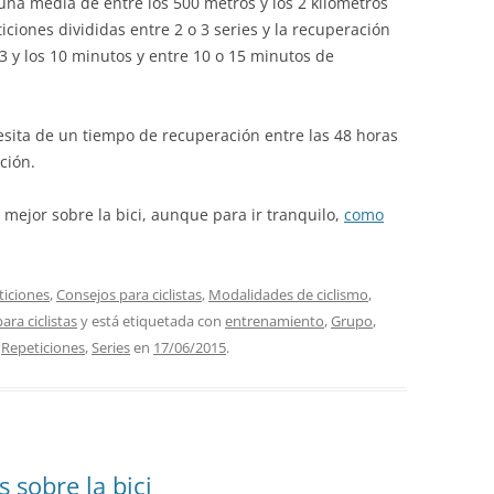
 una media de entre los 500 metros y los 2 kilómetros
iciones divididas entre 2 o 3 series y la recuperación
s 3 y los 10 minutos y entre 10 o 15 minutos de
sita de un tiempo de recuperación entre las 48 horas
ción.
 mejor sobre la bici, aunque para ir tranquilo,
como
iciones
,
Consejos para ciclistas
,
Modalidades de ciclismo
,
ara ciclistas
y está etiquetada con
entrenamiento
,
Grupo
,
,
Repeticiones
,
Series
en
17/06/2015
.
 sobre la bici