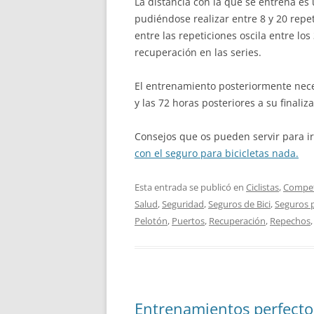
La distancia con la que se entrena es
pudiéndose realizar entre 8 y 20 repet
entre las repeticiones oscila entre lo
recuperación en las series.
El entrenamiento posteriormente nece
y las 72 horas posteriores a su finaliza
Consejos que os pueden servir para ir
con el seguro para bicicletas nada.
Esta entrada se publicó en
Ciclistas
,
Compet
Salud
,
Seguridad
,
Seguros de Bici
,
Seguros p
Pelotón
,
Puertos
,
Recuperación
,
Repechos
Entrenamientos perfectos