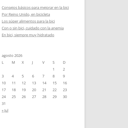
Consejos básicos para mejorar en la bici
Por Reino Unido, en bicicleta
Los súper alimentos para la bici
Con o sin bici, cuidado con la anemia
En bici, siempre muy hidratado
agosto 2026
L
M
X
J
V
S
D
1
2
3
4
5
6
7
8
9
10
11
12
13
14
15
16
17
18
19
20
21
22
23
24
25
26
27
28
29
30
31
« Jul