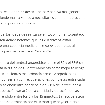
nos va a orientar desde una perspectiva más general
nde más la vamos a necesitar es a la hora de subir a
e una pendiente media.
 puertos, debe de realizarse en todo momento sentado
ición donde notemos que los cuádriceps están
 de una cadencia media entre 50-55 pedaladas al
na pendiente entre el 4% y el 6%.
dentro del umbral anaeróbico, entre el 80 y el 85% de
ta la rutina de tu entrenamiento como mejor te venga,
s que te sientas más cómodo como 12 repeticiones
es por serie y con recuperaciones completas entre cada
so se encuentre por debajo del 60% de la frecuencia
uperación variará de la cantidad y duración de las
endido entre los 5 y los 15 minutos. La recuperación
empo determinado por el tiempo que haya durado el