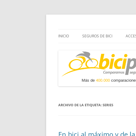
Saltar
al
contenido
Seguros de Bicicletas – Comparador de seg
Biciplan
INICIO
SEGUROS DE BICI
ACCES
ARCHIVO DE LA ETIQUETA:
SERIES
En bici al máximo y de l