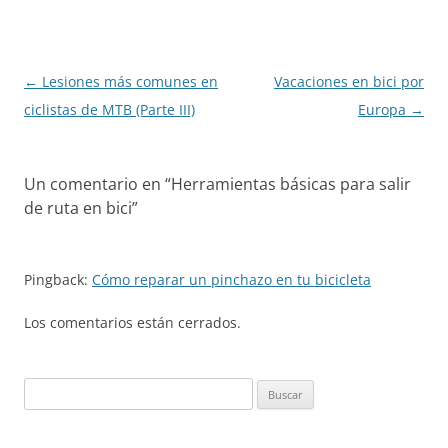
Navegación
←
Lesiones más comunes en
Vacaciones en bici por
de
ciclistas de MTB (Parte III)
Europa
→
entradas
Un comentario en “
Herramientas básicas para salir
de ruta en bici
”
Pingback:
Cómo reparar un pinchazo en tu bicicleta
Los comentarios están cerrados.
Buscar: