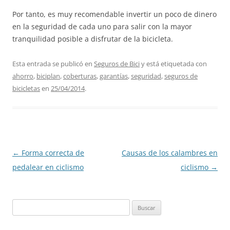
Por tanto, es muy recomendable invertir un poco de dinero
en la seguridad de cada uno para salir con la mayor
tranquilidad posible a disfrutar de la bicicleta.
Esta entrada se publicó en
Seguros de Bici
y está etiquetada con
ahorro
,
biciplan
,
coberturas
,
garantías
,
seguridad
,
seguros de
bicicletas
en
25/04/2014
.
Navegación
←
Forma correcta de
Causas de los calambres en
de
pedalear en ciclismo
ciclismo
→
entradas
Buscar: